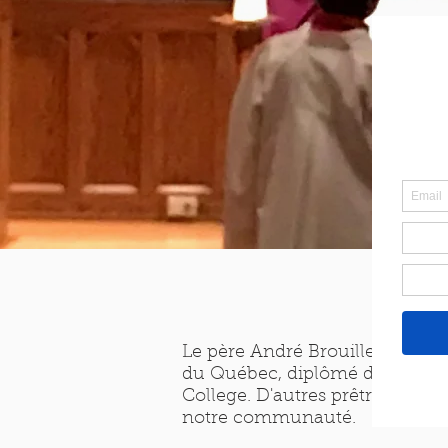
Le père André Brouillette, SJ,
du Québec, diplômé du Centre Sè
College. D'autres prêtres fra
notre communauté.