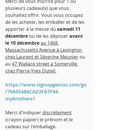
Merci de vous inscrire pour 1 ou 
plusieurs cadeau(x) que vous 
souhaitez offrir. Vous vous occupez 
de les acheter, les emballer et de les 
apporter à la messe du 
samedi 11 
décembre 
ou de les déposer 
avant 
le 10 décembre 
au 1468 
Massachusetts Avenue à Lexington 
chez Laurent et Séverine Meunier
 ou 
au 
47 Wallace street à Somerville 
chez Pierre-Yves Duteil.
https://www.signupgenius.com/go
/70A0548ACAD2FA7F94-
mybrothers1
Merci d'indiquer 
discrètement
(crayon papier) le prénom et le 
cadeau sur l'emballage.