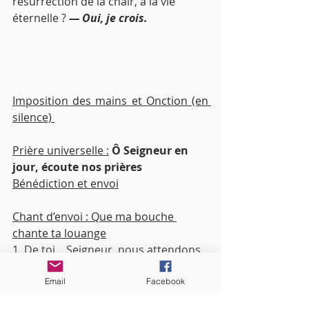
résurrection de la chair, à la vie 
éternelle ? 
— Oui, je crois.
Imposition des mains et Onction (en 
silence) 
Prière universelle :
Ô Seigneur en 
jour, écoute nos prières
Bénédiction et envoi
Chant d’envoi : Que ma bouche 
chante ta louange
1. De toi,   Seigneur, nous attendons 
la vie,
Que ma bouche chante ta louange.
Email
Facebook
Tu es pour nous un rempart, un 