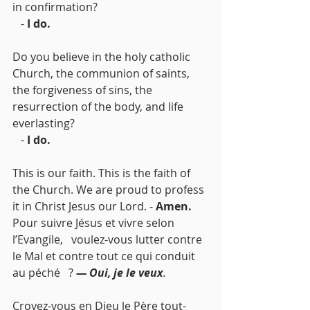
in confirmation?
   - 
I do.
Do you believe in the holy catholic 
Church, the communion of saints, 
the forgiveness of sins, the 
resurrection of the body, and life 
everlasting?
   - 
I do.
This is our faith. This is the faith of 
the Church. We are proud to profess 
it in Christ Jesus our Lord. - 
Amen.
Pour suivre Jésus et vivre selon 
l’Evangile,   voulez-vous lutter contre 
le Mal et contre tout ce qui conduit 
au péché   ? 
— Oui, je le veux
. 
Croyez-vous en Dieu le Père tout-