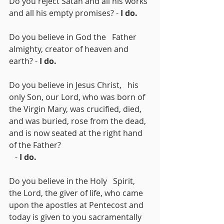
Do you reject Satan and all his works 
and all his empty promises? - 
I do.
Do you believe in God the   Father 
almighty, creator of heaven and 
earth? - 
I do.
Do you believe in Jesus Christ,   his 
only Son, our Lord, who was born of 
the Virgin Mary, was crucified, died,   
and was buried, rose from the dead, 
and is now seated at the right hand 
of the Father?
   - 
I do.
Do you believe in the Holy   Spirit, 
the Lord, the giver of life, who came 
upon the apostles at Pentecost and 
today is given to you sacramentally 