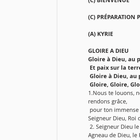
(C) BIENVENUE
(C) PRÉPARATION P
(A) KYRIE 
GLOIRE A DIEU 
Gloire à Dieu, au 
 Et paix sur la te
 Gloire à Dieu, au
 Gloire, Gloire, Glo
1.Nous te louons, no
rendons grâce,
 pour ton immense g
Seigneur Dieu, Roi d
 2. Seigneur Dieu le Père tout-puissant, Seigneur Fils unique Jésus Christ, Seigneur 
Agneau de Dieu, le F