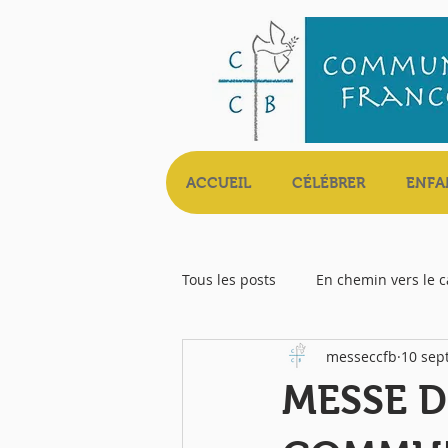
ACCUEIL
CÉLÉBRER
ENFA
Tous les posts
En chemin vers le 
messeccfb
10 sep
Livret Messe
MESSE D