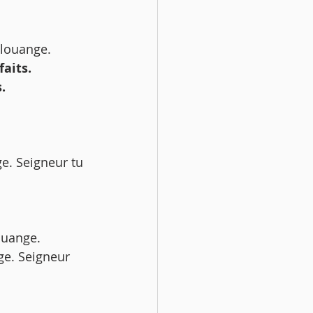
 louange. 
faits.
. 
ouange.