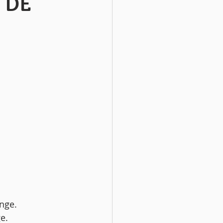
 DE
nge.
e. 