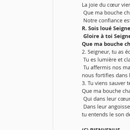
La joie du cœur vien
 Que ma bouche ch
 Notre confiance e
R. Sois loué Seign
 Gloire à toi Sei
Que ma bouche cha
2. Seigneur, tu as e
 Tu es lumière et 
 Tu affermis nos mains pour le combat, Que ma bouche chante ta louange. Seigneur tu 
nous fortifies dans
3. Tu viens sauver te
Que ma bouche cha
 Qui dans leur cœu
 Dans leur angoisse, ils ont crié vers toi, Que ma bouche chante ta louange. Seigneur 
tu entends le son d