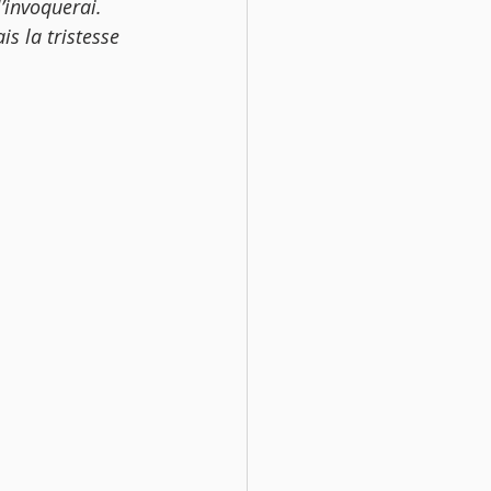
l’invoquerai. 
ais la tristesse 