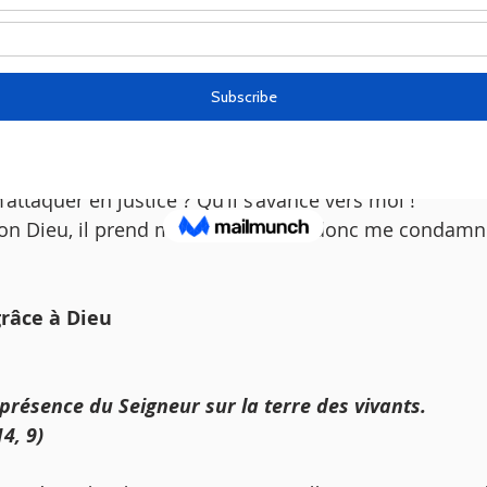
 ; 
 suis pas atteint par les outrages, c’est pourquoi j’ai 
 je sais que je ne serai pas confondu.
 qui me justifie. 
plaider contre moi ? Comparaissons ensemble !
’attaquer en justice ? Qu’il s’avance vers moi ! 
mon Dieu, il prend ma défense ; qui donc me condamn
âce à Dieu 
présence du Seigneur sur la terre des vivants.
14, 9) 