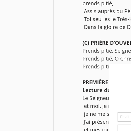
prends pitié,
 Assis auprès du Pe
 Toi seul es le Très
 Dans la gloire de D
(C) PRIÈRE D’OUV
Prends pitié, Seigne
Prends pitié, O Chris
Prends pitié, Seigne
PREMIÈRE LECTURE
Lecture du livre du
Le Seigneur mon Dieu
 et moi, je ne me sui
 je ne me suis pas d
 J’ai présenté mon
 et mes joues à ce