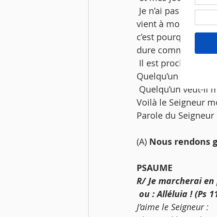
 Je n’ai pas caché ma face devant les outrages et les crachats. Le Seigneur mon Dieu 
vient à mon secours
c’est pourquoi je ne
dure comme pierre :
 Il est proche, Celui
Quelqu’un veut-il 
 Quelqu’un veut-il m
Voilà le Seigneur 
Parole du Seigneur 
(A) 
Nous rendons gr
PSAUME 
R/ Je marcherai en 
 ou : Alléluia ! (Ps 1
J’aime le Seigneur :