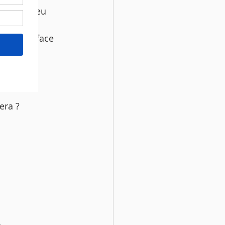
rendu ma face 
era ? 