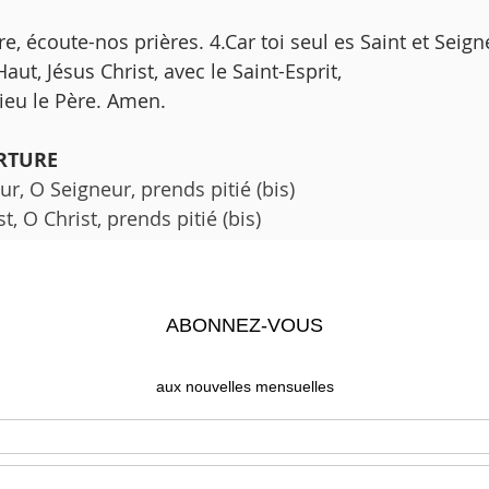
̀re, écoute-nos prières. 4.Car toi seul es Saint et Seign
-Haut, Jésus Christ, avec le Saint-Esprit,
ieu le Père. Amen. 
ERTURE 
ur, O Seigneur, prends pitié (bis) 
t, O Christ, prends pitié (bis) 
ur, O Seigneur, prends pitié (bis) 
 
 prophète Isaïe 
 m’a ouvert l’oreille,
s pas révolté,
érobé.
 dos à ceux qui me frappaient,
ux qui m’arrachaient la barbe.