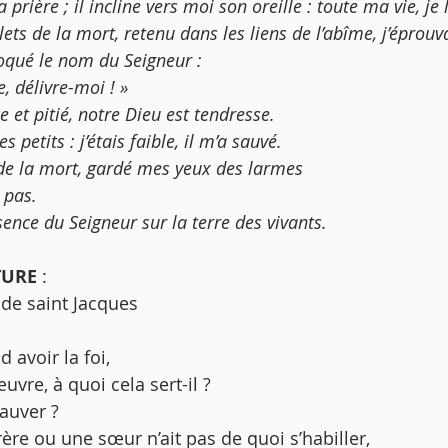
a prière ; il incline vers moi son oreille : toute ma vie, je 
filets de la mort, retenu dans les liens de l’abîme, j’éprouv
nvoqué le nom du Seigneur : 
e, délivre-moi ! » 
e et pitié, notre Dieu est tendresse.
s petits : j’étais faible, il m’a sauvé. 
de la mort, gardé mes yeux des larmes 
 pas.
sence du Seigneur sur la terre des vivants. 
TURE 
:
e de saint Jacques 
d avoir la foi,
uvre, à quoi cela sert-il ?
sauver ?
ère ou une sœur n’ait pas de quoi s’habiller,