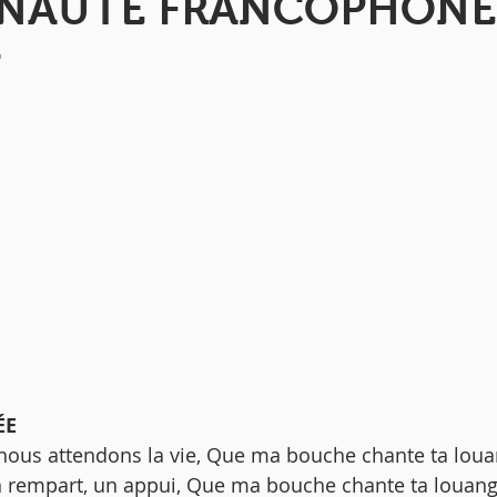
AUTÉ FRANCOPHONE
N
́E 
, nous attendons la vie, Que ma bouche chante ta loua
n rempart, un appui, Que ma bouche chante ta louang