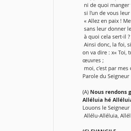
 ni de quoi manger 
 si l’un de vous leur 
 « Allez en paix ! M
 sans leur donner le
 à quoi cela sert-il ?
 Ainsi donc, la foi, si elle n’est pas mise en œuvre, est bel et bien morte. En revanche, 
on va dire : x« Toi, 
œuvres ;
 moi, c’est par mes 
Parole du Seigneur 
(A) 
Nous rendons g
Alléluia hé Alléluia
Louons le Seigneur
 Allélu-Alléluia, Allé