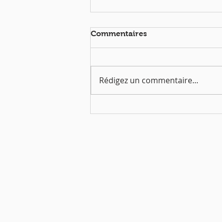
Commentaires
Rédigez un commentaire...
EVKids Gala le samedi 2
novembre 2019
QUI SOMMES-NOUS?
Communauté catholique française et
francophone autour de Boston
Vous avez une question ? Ecrivez-nous !