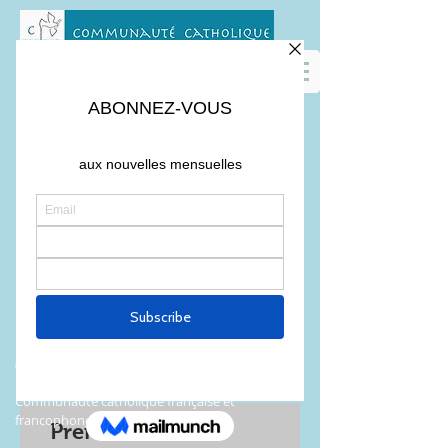
QUI SOMMES-NOUS?
Communauté catholique française et
francophone autour de Boston
Premiere