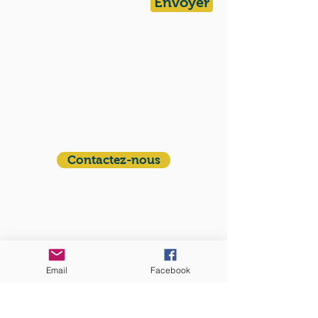
Envoyer
QUI SOMMES-NOUS?
Communauté catholique française et
francophone autour de Boston
Vous avez une question ? Ecrivez-nous !
Contactez-nous
ADRESSE
Eglise St. Peter
100 Concord avenue
Cambridge MA 02140
Email
Facebook