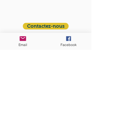
Communauté catholique française et
francophone autour de Boston
Vous avez une question ? Ecrivez-nous !
Contactez-nous
ADRESSE
Email
Facebook
Eglise St. Peter
100 Concord avenue
Cambridge MA 02140
ABONNEZ-VOUS
aux nouvelles mensuelles