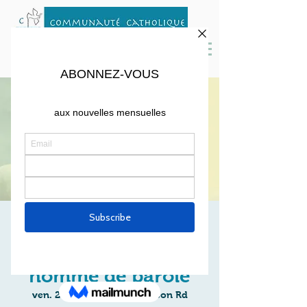
SOIRÉE FILM : Le
Pape François, un
homme de parole
ven. 29 mars
  |  
87 Richardson Rd