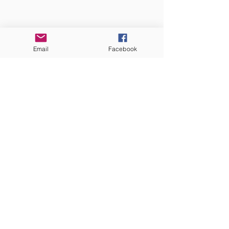
QUI SOMMES-NOUS?
Email
Facebook
Communauté catholique française et
francophone autour de Boston
Vous avez une question ? Ecrivez-nous !
Contactez-nous
ADRESSE
Eglise St. Peter
100 Concord avenue
Cambridge MA 02140