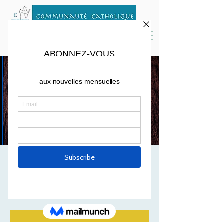
Soirée Film et
Discussion
ven. 05 nov.
  |  
Cambridge