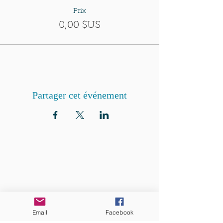
Prix
0,00 $US
Partager cet événement
QUI SOMMES-NOUS?
Communauté catholique française et
francophone autour de Boston
Email
Facebook
Vous avez une question ? Ecrivez-nous !