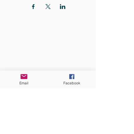
QUI SOMMES-NOUS?
Communauté catholique française et
francophone autour de Boston
Vous avez une question ? Ecrivez-nous !
Contactez-nous
Email
Facebook
ADRESSE
Eglise St. Peter
100 Concord avenue
Cambridge MA 02140