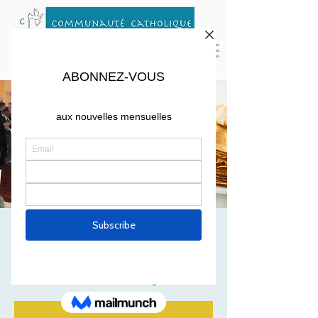
Soirée Crêpes et
chants
ven. 07 nov.
  |  
Lexington