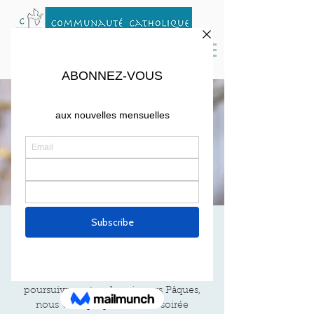
SOIRÉE ADORATION
ven. 26 mars
  |  
Cambridge
Pour marquer la fin du Carême et
poursuivre notre chemin vers Pâques,
nous vous proposons une soirée