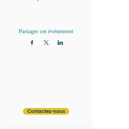
Partager cet événement
QUI SOMMES-NOUS?
Communauté catholique française et
francophone autour de Boston
Vous avez une question ? Ecrivez-nous !
Contactez-nous
ADRESSE