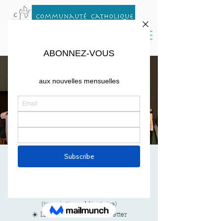
MESSE DE MARS
sam. 13 mars
  |  
St Peter's Parish
☀️ Messe mensuelle à 18h30 en Français
(inscription obligatoire)
☀️ Lien Zoom voir newsletter