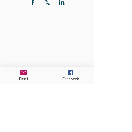
QUI SOMMES-NOUS?
Communauté catholique française et
francophone autour de Boston
Vous avez une question ? Ecrivez-nous !
Contactez-nous
Email
Facebook
ADRESSE
Eglise St. Peter
100 Concord avenue
Cambridge MA 02140