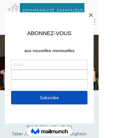
MESSE DE JUIN
sam. 12 juin
  |  
Boston
☀️Samedi 12 juin | MESSE EN FRANÇAIS
EN PLEIN AIR | 17h30
Faber Jesuit Community in Brighton