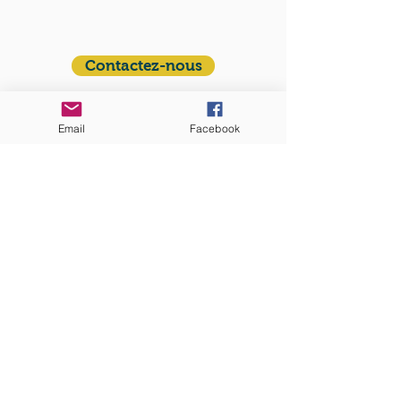
francophone autour de Boston
Vous avez une question ? Ecrivez-nous !
Contactez-nous
ADRESSE
Email
Facebook
Eglise St. Peter
100 Concord avenue
Cambridge MA 02140
ABONNEZ-VOUS
aux nouvelles mensuelles