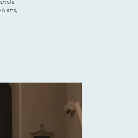
emble.
-6 ans,