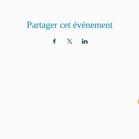
Partager cet événement
ADRESSE
ABON
aux n
Eglise St. Peter
100 Concord avenue
Cambridge MA 02140