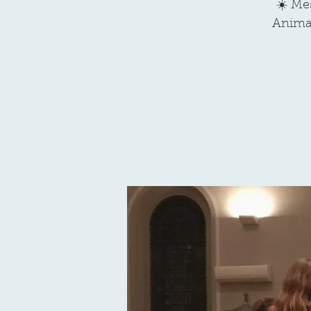
☀️ Me
Animat