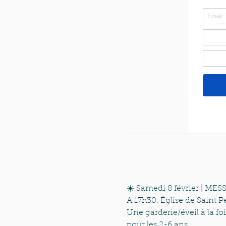
St. Pe
☀️ Samedi 8 février | ME
A 17h30. Église de Saint 
Une garderie/éveil à la fo
pour les 2-6 ans. 