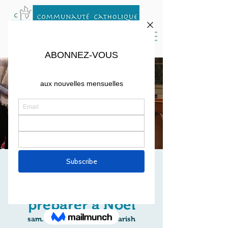
MESSE DE
DECEMBRE - Se
préparer à Noël
sam. 12 déc.
  |  
St Peter's Parish