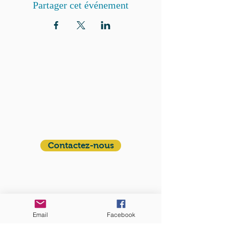
Partager cet événement
QUI SOMMES-NOUS?
Communauté catholique française et
francophone autour de Boston
Vous avez une question ? Ecrivez-nous !
Contactez-nous
ADRESSE
Eglise St. Peter
100 Concord avenue
Cambridge MA 02140
Email
Facebook