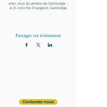
avec ceux du secteur de Cambridge -
A St John the Evangelist, Cambridge
Partager cet événement
QUI SOMMES-NOUS?
Communauté catholique française et
francophone autour de Boston
Vous avez une question ? Ecrivez-nous !
Contactez-nous