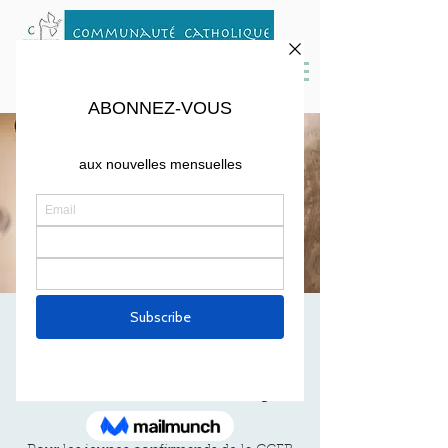
MESSE
CONFIRMATION
sam. 11 mai
  |  
St John, Cambridge
de 16h à 17h30 -