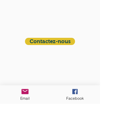
QUI SOMMES-NOUS?
Communauté catholique française et
francophone autour de Boston
Vous avez une question ? Ecrivez-nous !
Contactez-nous
ADRESSE
Eglise St. Peter
100 Concord avenue
Cambridge MA 02140
Email
Facebook