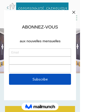
MESSE 1er OCTOBRE
2022
sam. 01 oct.
  |  
St Peter