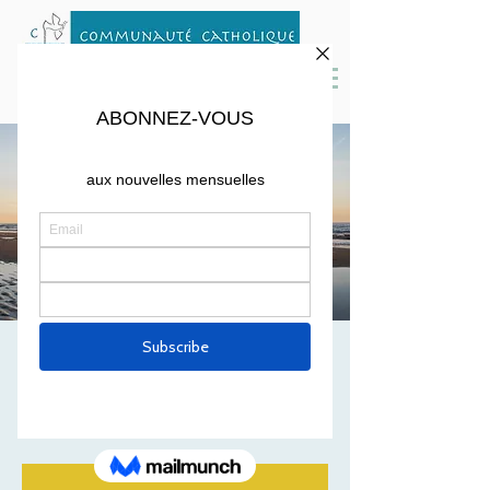
MESSE 1er AVRIL
2023
sam. 01 avr.
  |  
St Peter