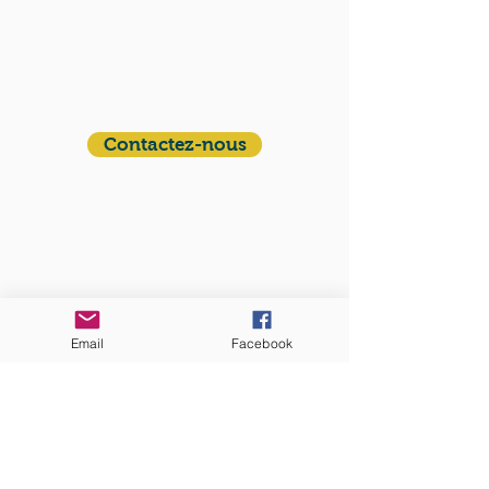
QUI SOMMES-NOUS?
Communauté catholique française et
francophone autour de Boston
Vous avez une question ? Ecrivez-nous !
Contactez-nous
ADRESSE
Eglise St. Peter
100 Concord avenue
Cambridge MA 02140
Email
Facebook