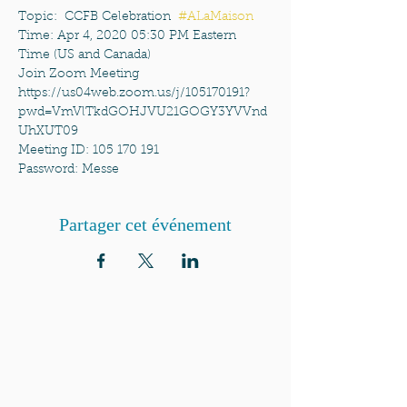
Topic:  CCFB Celebration  
#ALaMaison
Time: Apr 4, 2020 05:30 PM Eastern 
Time (US and Canada)
Join Zoom Meeting
https://us04web.zoom.us/j/105170191?
pwd=VmVlTkdGOHJVU21GOGY3YVVnd
UhXUT09
Meeting ID: 105 170 191
Password: Messe
Partager cet événement
QUI SOMMES-NOUS?
Communauté catholique française et