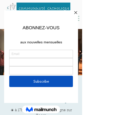
Célébration A La
Maison
sam. 04 avr.
  |  
Zoom Meeting
☀️ à 17h30 en Français - en ligne sur