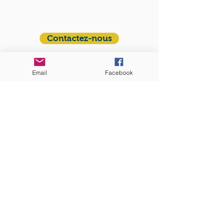
francophone autour de Boston
Vous avez une question ? Ecrivez-nous !
Contactez-nous
ADRESSE
Email
Facebook
Eglise St. Peter
100 Concord avenue
Cambridge MA 02140
ABONNEZ-VOUS
aux nouvelles mensuelles