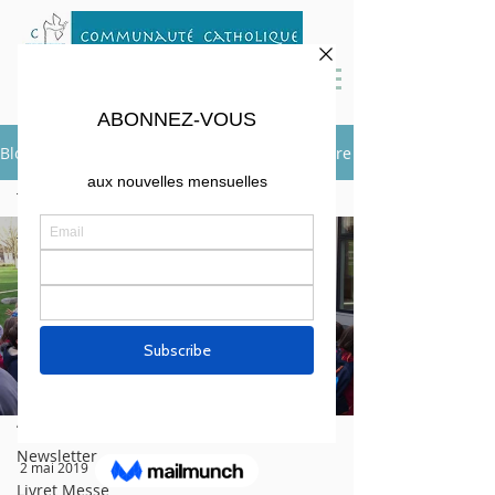
Blog
S'inscrire
Tous les posts
Tous les posts
En chemin vers
le carême
Load video
Solidarité
Votre
communauté
A Boston
Newsletter
2 mai 2019
Livret Messe