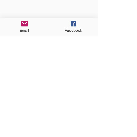
QUI SOMMES-NOUS?
Email
Facebook
Communauté catholique française et
francophone autour de Boston
Vous avez une question ? Ecrivez-nous !
Contactez-nous
ADRESSE
Eglise St. Peter
100 Concord avenue
Cambridge MA 02140