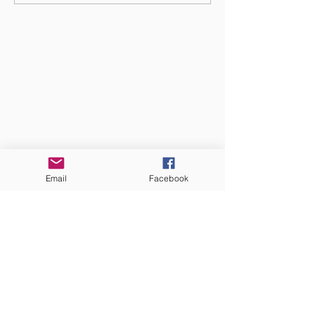
QUI SOMMES-NOUS?
Communauté catholique française et
francophone autour de Boston
Vous avez une question ? Ecrivez-nous !
Contactez-nous
Email
Facebook
ADRESSE
Eglise St. Peter
100 Concord avenue
Cambridge MA 02140