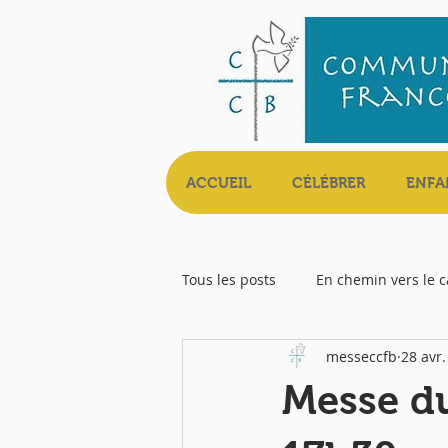
ACCUEIL
CÉLÉBRER
ENFA
Tous les posts
En chemin vers le 
messeccfb
28 avr
Livret Messe
Messe du