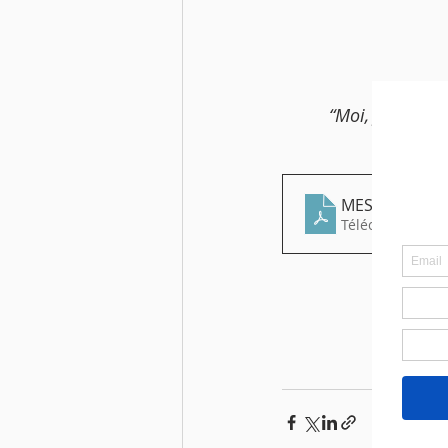
“Moi, je suis v
MESSE DU 29 A
Télécharger PDF