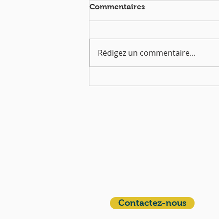
Commentaires
Rédigez un commentaire...
Dimanche 5 avril | Messe
de Pâques à 10h30
QUI SOMMES-NOUS?
Communauté catholique française et
francophone autour de Boston
Vous avez une question ? Ecrivez-nous !
Contactez-nous