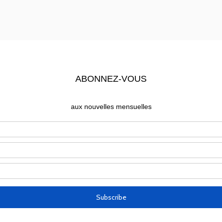
enu pour que les brebis aient la vie, la vie en abondance”
VRIL 2023 (2)
.pdf
 • 224KB