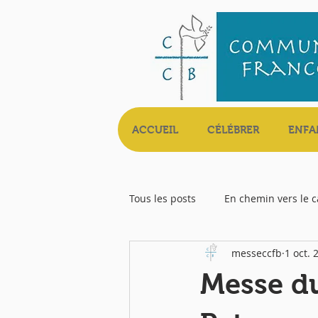
ACCUEIL
CÉLÉBRER
ENFA
Tous les posts
En chemin vers le 
messeccfb
1 oct. 
Livret Messe
Messe du