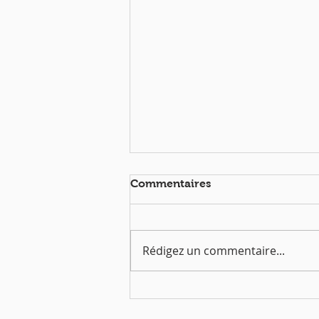
Commentaires
Rédigez un commentaire...
Dimanche 5 avril | Messe
de Pâques à 10h30