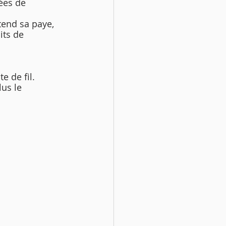
ées de 
end sa paye, 
its de 
e de fil.
us le 