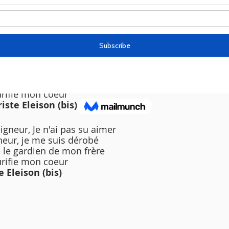
neur, j'ai quitté ta maison 
 sans attendre ton don
urifie mon coeur 
e Eleison (bis)
neur, J'ai suivi d'autres dieu
eur, J'ai détourné les yeux
toi la richesse et l'honneur 
rifie mon coeur 
iste Eleison (bis)
gneur, Je n'ai pas su aimer 
eur, je me suis dérobé
té le gardien de mon frère 
rifie mon coeur 
e Eleison (bis)