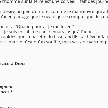
e l’homme sur la terre est une corvée, il fait des journ
i désire un peu d’ombre, comme le manœuvre qui att
n’ai en partage que le néant, je ne compte que des nu
me dis : “Quand pourrai-je me lever ?”
as : je suis envahi de cauchemars jusqu’à l’aube.
rapides que la navette du tisserand,ils s’achèvent faut
ur : ma vie n’est qu’un souffle, mes yeux ne verront pl
râce à Dieu
eigneur
sures !