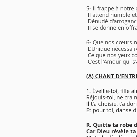
5- II frappe à notre
 II attend humble 
 Dénudé d'arrogance
 II se donne en of
6- Que nos cœurs re
 L'Unique nécessair
 Ce que nos yeux co
 C'est l'Amour qui s
(A) CHANT D'ENTR
1. Éveille-toi, fille
Réjouis-toi, ne crai
Il t'a choisie, t'a 
Et pour toi, danse d
R. Quitte ta robe d
Car Dieu révèle ta