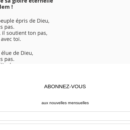
 sa gloire éternelle
alem !
peuple épris de Dieu,
ns pas.
il soutient ton pas,
avec toi.
e élue de Dieu,
ns pas.
élivrée,
aix
PÉNITENTIELLE 
igneur, j'ai renié ton nom