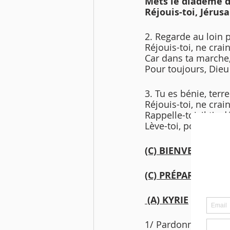
Mets le diadème de
Réjouis-toi, Jérus
2. Regarde au loin 
Réjouis-toi, ne crai
Car dans ta marche, 
Pour toujours, Dieu 
3. Tu es bénie, terr
Réjouis-toi, ne crai
Rappelle-toi, il t'a d
Lève-toi, porte sa p
(C) BIENVENUE 
(C) PRÉPARATION 
 (A) KYRIE
1/ Pardonne-moi, Se