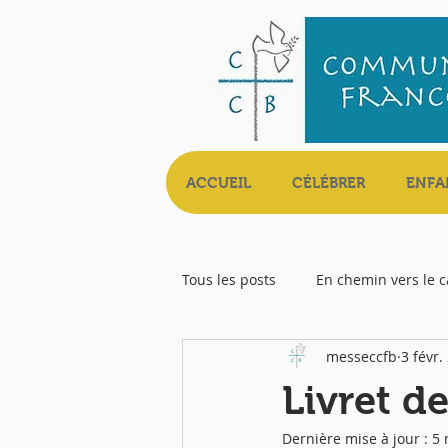
ACCUEIL
CÉLÉBRER
ENFA
Tous les posts
En chemin vers le 
messeccfb
3 févr.
Livret Messe
Livret d
Dernière mise à jour :
5 