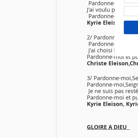
 Pardonne-moi, Seig
J'ai voulu posséder
 Pardonne-moi et p
Kyrie Eleison, Kyri
2/ Pardonne-moi,Seig
 Pardonne-moi,Seign
 J'ai choisi loin de 
Pardonne-moi et pu
Christe Eleison,Chr
3/ Pardonne-moi,Sei
Pardonne-moi,Seign
 Je ne suis pas res
Pardonne-moi et pu
Kyrie Eleison, Kyri
GLOIRE A DIEU  