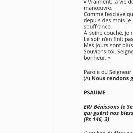
« Vraiment, la vie d
manœuvre.
Comme l’esclave qu
depuis des mois je 
souffrance.
À peine couché, je 
Le soir n’en finit p
Mes jours sont plus 
Souviens-toi, Seigne
bonheur. »
Parole du Seigneur 
(A) 
Nous rendons g
PSAUME  
ER/ Bénissons le S
qui guérit nos bles
(Ps 146, 3)