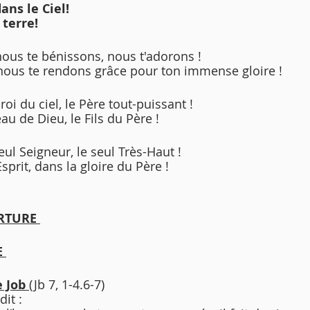
dans le Ciel!
 terre!
nous te bénissons, nous t'adorons ! 
 nous te rendons grâce pour ton immense gloire ! 
roi du ciel, le Père tout-puissant ! 
u de Dieu, le Fils du Père ! 
seul Seigneur, le seul Très-Haut ! 
Esprit, dans la gloire du Père !
RTURE 
 
 Job 
(Jb 7, 1-4.6-7)
dit :