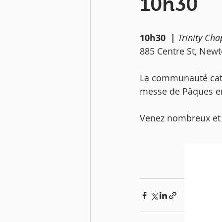
10h30
10h30  | 
Trinity Ch
885 Centre St, New
La communauté cath
messe de Pâques en
Venez nombreux et p