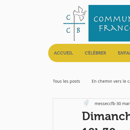
ACCUEIL
CÉLÉBRER
ENFA
Tous les posts
En chemin vers le 
messeccfb
30 mar
Livret Messe
Dimanche