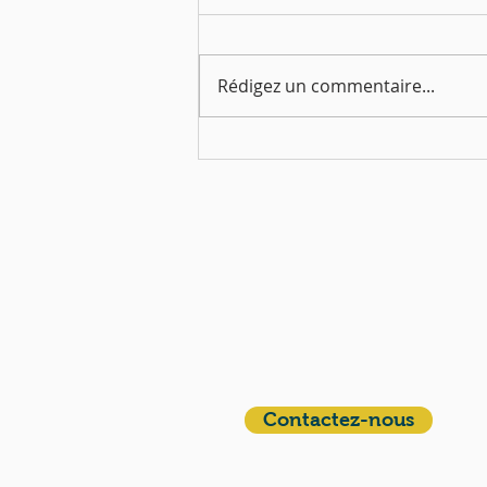
Rédigez un commentaire...
Mercredi 11 mars | Soirée
de mi-carême
QUI SOMMES-NOUS?
Communauté catholique française et
francophone autour de Boston
Vous avez une question ? Ecrivez-nous !
Contactez-nous