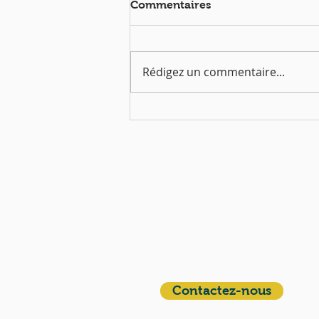
Commentaires
Rédigez un commentaire...
Dimanche 5 avril | Messe
de Pâques à 10h30
QUI SOMMES-NOUS?
Communauté catholique française et
francophone autour de Boston
Vous avez une question ? Ecrivez-nous !
Contactez-nous