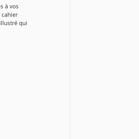
s à vos 
 cahier 
llustré qui 