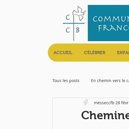
ACCUEIL
CÉLÉBRER
ENFA
Tous les posts
En chemin vers le 
messeccfb
28 févr
Livret Messe
Chemine